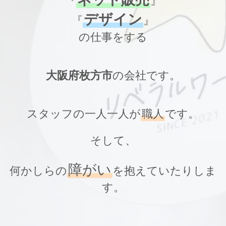
『
』
デザイン
『
』
の仕事をする
大阪府枚方市
の会社です。
スタッフの一人一人が
職人
です。
そして、
障がい
何かしらの
を抱えていたりしま
す。