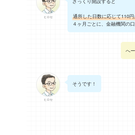
ざっくり開設すると
通所した日数に応じて110
ヒロセ
４ヶ月ごとに、金融機関の
へー
そうです！
ヒロセ